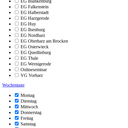
EG Blankenburg
EG Falkenstein
EG Halberstadt
EG Harzgerode
EG Huy
EG Ilsenburg
EG Nordharz
EG Oberharz am Brocken
EG Osterwieck
EG Quedlinburg
EG Thale
EG Wernigerode
Onlineseminar
VG Vorharz
Wochentage
Montag
Dienstag
Mittwoch
Donnerstag
Freitag
Samstag