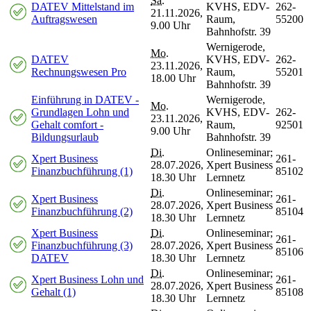
Sa.
DATEV Mittelstand im
KVHS, EDV-
262-
21.11.2026,
Auftragswesen
Raum,
55200
9.00 Uhr
Bahnhofstr. 39
Wernigerode,
Mo.
DATEV
KVHS, EDV-
262-
23.11.2026,
Rechnungswesen Pro
Raum,
55201
18.00 Uhr
Bahnhofstr. 39
Einführung in DATEV -
Wernigerode,
Mo.
Grundlagen Lohn und
KVHS, EDV-
262-
23.11.2026,
Gehalt comfort -
Raum,
92501
9.00 Uhr
Bildungsurlaub
Bahnhofstr. 39
Di.
Onlineseminar;
Xpert Business
261-
28.07.2026,
Xpert Business
Finanzbuchführung (1)
85102
18.30 Uhr
Lernnetz
Di.
Onlineseminar;
Xpert Business
261-
28.07.2026,
Xpert Business
Finanzbuchführung (2)
85104
18.30 Uhr
Lernnetz
Xpert Business
Di.
Onlineseminar;
261-
Finanzbuchführung (3)
28.07.2026,
Xpert Business
85106
DATEV
18.30 Uhr
Lernnetz
Di.
Onlineseminar;
Xpert Business Lohn und
261-
28.07.2026,
Xpert Business
Gehalt (1)
85108
18.30 Uhr
Lernnetz