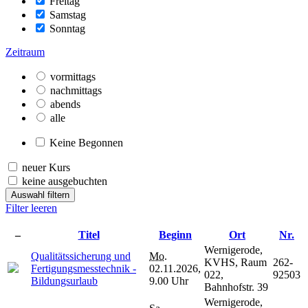
Freitag
Samstag
Sonntag
Zeitraum
vormittags
nachmittags
abends
alle
Keine Begonnen
neuer Kurs
keine ausgebuchten
Auswahl filtern
Filter leeren
–
Titel
Beginn
Ort
Nr.
Wernigerode,
Qualitätssicherung und
Mo.
KVHS, Raum
262-
Fertigungsmesstechnik -
02.11.2026,
022,
92503
Bildungsurlaub
9.00 Uhr
Bahnhofstr. 39
Wernigerode,