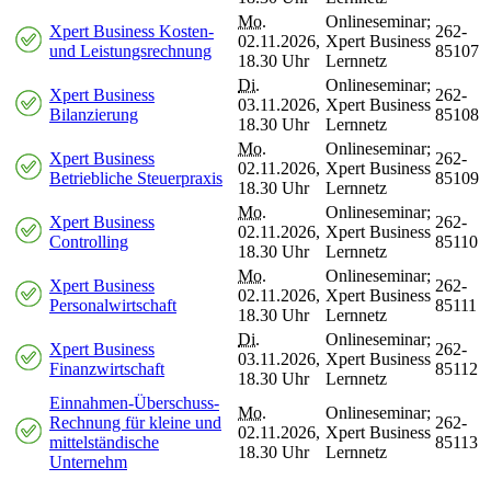
Mo.
Onlineseminar;
Xpert Business Kosten-
262-
02.11.2026,
Xpert Business
und Leistungsrechnung
85107
18.30 Uhr
Lernnetz
Di.
Onlineseminar;
Xpert Business
262-
03.11.2026,
Xpert Business
Bilanzierung
85108
18.30 Uhr
Lernnetz
Mo.
Onlineseminar;
Xpert Business
262-
02.11.2026,
Xpert Business
Betriebliche Steuerpraxis
85109
18.30 Uhr
Lernnetz
Mo.
Onlineseminar;
Xpert Business
262-
02.11.2026,
Xpert Business
Controlling
85110
18.30 Uhr
Lernnetz
Mo.
Onlineseminar;
Xpert Business
262-
02.11.2026,
Xpert Business
Personalwirtschaft
85111
18.30 Uhr
Lernnetz
Di.
Onlineseminar;
Xpert Business
262-
03.11.2026,
Xpert Business
Finanzwirtschaft
85112
18.30 Uhr
Lernnetz
Einnahmen-Überschuss-
Mo.
Onlineseminar;
Rechnung für kleine und
262-
02.11.2026,
Xpert Business
mittelständische
85113
18.30 Uhr
Lernnetz
Unternehm