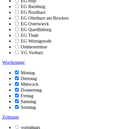
EG Huy
EG Ilsenburg
EG Nordharz
EG Oberharz am Brocken
EG Osterwieck
EG Quedlinburg
EG Thale
EG Wernigerode
Onlineseminar
VG Vorharz
Wochentage
Montag
Dienstag
Mittwoch
Donnerstag
Freitag
Samstag
Sonntag
Zeitraum
vormittags