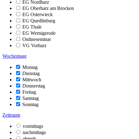
EG Nordharz
EG Oberharz am Brocken
EG Osterwieck
EG Quedlinburg
EG Thale
EG Wernigerode
Onlineseminar
VG Vorharz
Wochentage
Montag
Dienstag
Mittwoch
Donnerstag
Freitag
Samstag
Sonntag
Zeitraum
vormittags
nachmittags
abends