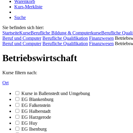
Warenkorb
Kurs-Merkliste
Suche
Sie befinden sich hier:
Startseite
Kurse
Berufliche Bildung & Computerkurse
Berufliche Quali
Beruf und Computer
Berufliche Qualifikation
Finanzwesen
Betriebsw
Beruf und Computer
Berufliche Qualifikation
Finanzwesen
Betriebsw
Betriebswirtschaft
Kurse filtern nach:
Ort
Kurse in Ballenstedt und Umgebung
EG Blankenburg
EG Falkenstein
EG Halberstadt
EG Harzgerode
EG Huy
EG Ilsenburg