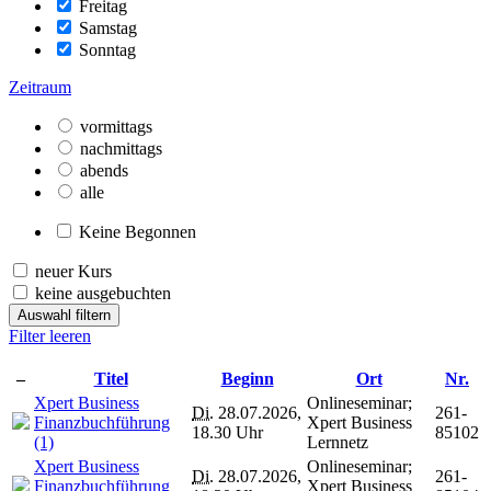
Freitag
Samstag
Sonntag
Zeitraum
vormittags
nachmittags
abends
alle
Keine Begonnen
neuer Kurs
keine ausgebuchten
Auswahl filtern
Filter leeren
–
Titel
Beginn
Ort
Nr.
Xpert Business
Onlineseminar;
Di.
28.07.2026,
261-
Finanzbuchführung
Xpert Business
18.30 Uhr
85102
(1)
Lernnetz
Xpert Business
Onlineseminar;
Di.
28.07.2026,
261-
Finanzbuchführung
Xpert Business