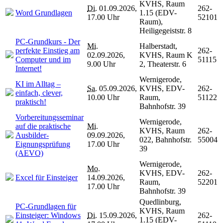
KVHS, Raum
Di.
01.09.2026,
262-
Word Grundlagen
1.15 (EDV-
17.00 Uhr
52101
Raum),
Heiligegeiststr. 8
PC-Grundkurs - Der
Mi.
Halberstadt,
perfekte Einstieg am
262-
02.09.2026,
KVHS, Raum K
Computer und im
51115
9.00 Uhr
2, Theaterstr. 6
Internet!
Wernigerode,
KI im Alltag –
Sa.
05.09.2026,
KVHS, EDV-
262-
einfach, clever,
10.00 Uhr
Raum,
51122
praktisch!
Bahnhofstr. 39
Vorbereitungsseminar
Wernigerode,
auf die praktische
Mi.
KVHS, Raum
262-
Ausbilder-
09.09.2026,
022, Bahnhofstr.
55004
Eignungsprüfung
17.00 Uhr
39
(AEVO)
Wernigerode,
Mo.
KVHS, EDV-
262-
Excel für Einsteiger
14.09.2026,
Raum,
52201
17.00 Uhr
Bahnhofstr. 39
Quedlinburg,
PC-Grundlagen für
KVHS, Raum
Einsteiger: Windows
Di.
15.09.2026,
262-
1.15 (EDV-