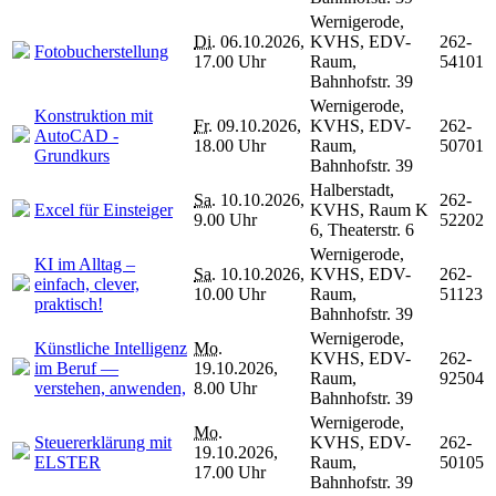
Wernigerode,
Di.
06.10.2026,
KVHS, EDV-
262-
Fotobucherstellung
17.00 Uhr
Raum,
54101
Bahnhofstr. 39
Wernigerode,
Konstruktion mit
Fr.
09.10.2026,
KVHS, EDV-
262-
AutoCAD -
18.00 Uhr
Raum,
50701
Grundkurs
Bahnhofstr. 39
Halberstadt,
Sa.
10.10.2026,
262-
Excel für Einsteiger
KVHS, Raum K
9.00 Uhr
52202
6, Theaterstr. 6
Wernigerode,
KI im Alltag –
Sa.
10.10.2026,
KVHS, EDV-
262-
einfach, clever,
10.00 Uhr
Raum,
51123
praktisch!
Bahnhofstr. 39
Wernigerode,
Künstliche Intelligenz
Mo.
KVHS, EDV-
262-
im Beruf —
19.10.2026,
Raum,
92504
verstehen, anwenden,
8.00 Uhr
Bahnhofstr. 39
Wernigerode,
Mo.
Steuererklärung mit
KVHS, EDV-
262-
19.10.2026,
ELSTER
Raum,
50105
17.00 Uhr
Bahnhofstr. 39