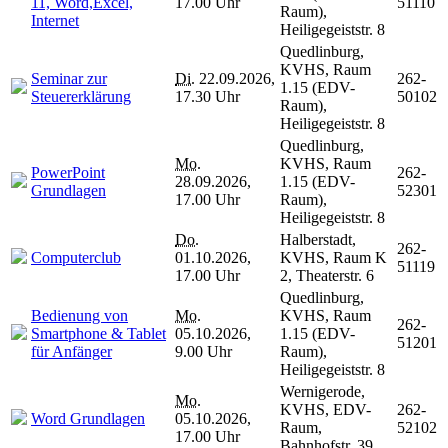
11, Word,Excel,
17.00 Uhr
51110
Raum),
Internet
Heiligegeiststr. 8
Quedlinburg,
KVHS, Raum
Seminar zur
Di.
22.09.2026,
262-
1.15 (EDV-
Steuererklärung
17.30 Uhr
50102
Raum),
Heiligegeiststr. 8
Quedlinburg,
Mo.
KVHS, Raum
PowerPoint
262-
28.09.2026,
1.15 (EDV-
Grundlagen
52301
17.00 Uhr
Raum),
Heiligegeiststr. 8
Do.
Halberstadt,
262-
Computerclub
01.10.2026,
KVHS, Raum K
51119
17.00 Uhr
2, Theaterstr. 6
Quedlinburg,
Bedienung von
Mo.
KVHS, Raum
262-
Smartphone & Tablet
05.10.2026,
1.15 (EDV-
51201
für Anfänger
9.00 Uhr
Raum),
Heiligegeiststr. 8
Wernigerode,
Mo.
KVHS, EDV-
262-
Word Grundlagen
05.10.2026,
Raum,
52102
17.00 Uhr
Bahnhofstr. 39