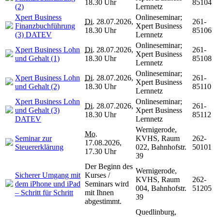
18.30 Uhr
85104
(2)
Lernnetz
Xpert Business
Onlineseminar;
Di.
28.07.2026,
261-
Finanzbuchführung
Xpert Business
18.30 Uhr
85106
(3) DATEV
Lernnetz
Onlineseminar;
Xpert Business Lohn
Di.
28.07.2026,
261-
Xpert Business
und Gehalt (1)
18.30 Uhr
85108
Lernnetz
Onlineseminar;
Xpert Business Lohn
Di.
28.07.2026,
261-
Xpert Business
und Gehalt (2)
18.30 Uhr
85110
Lernnetz
Xpert Business Lohn
Onlineseminar;
Di.
28.07.2026,
261-
und Gehalt (3)
Xpert Business
18.30 Uhr
85112
DATEV
Lernnetz
Wernigerode,
Mo.
Seminar zur
KVHS, Raum
262-
17.08.2026,
Steuererklärung
022, Bahnhofstr.
50101
17.30 Uhr
39
Der Beginn des
Wernigerode,
Sicherer Umgang mit
Kurses /
KVHS, Raum
262-
dem iPhone und iPad
Seminars wird
004, Bahnhofstr.
51205
– Schritt für Schritt
mit Ihnen
39
abgestimmt.
Quedlinburg,