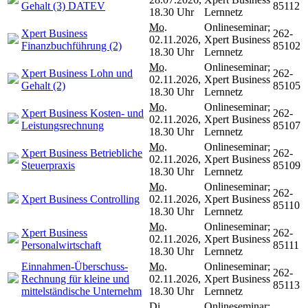
Gehalt (3) DATEV
85112
18.30 Uhr
Lernnetz
Mo.
Onlineseminar;
Xpert Business
262-
02.11.2026,
Xpert Business
Finanzbuchführung (2)
85102
18.30 Uhr
Lernnetz
Mo.
Onlineseminar;
Xpert Business Lohn und
262-
02.11.2026,
Xpert Business
Gehalt (2)
85105
18.30 Uhr
Lernnetz
Mo.
Onlineseminar;
Xpert Business Kosten- und
262-
02.11.2026,
Xpert Business
Leistungsrechnung
85107
18.30 Uhr
Lernnetz
Mo.
Onlineseminar;
Xpert Business Betriebliche
262-
02.11.2026,
Xpert Business
Steuerpraxis
85109
18.30 Uhr
Lernnetz
Mo.
Onlineseminar;
262-
Xpert Business Controlling
02.11.2026,
Xpert Business
85110
18.30 Uhr
Lernnetz
Mo.
Onlineseminar;
Xpert Business
262-
02.11.2026,
Xpert Business
Personalwirtschaft
85111
18.30 Uhr
Lernnetz
Einnahmen-Überschuss-
Mo.
Onlineseminar;
262-
Rechnung für kleine und
02.11.2026,
Xpert Business
85113
mittelständische Unternehm
18.30 Uhr
Lernnetz
Di.
Onlineseminar;