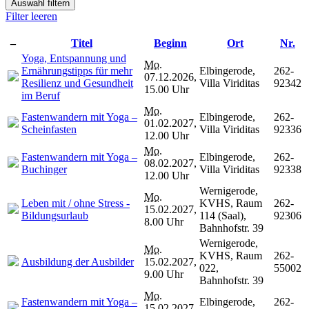
Auswahl filtern
Filter leeren
–
Titel
Beginn
Ort
Nr.
Yoga, Entspannung und
Mo.
Ernährungstipps für mehr
Elbingerode,
262-
07.12.2026,
Resilienz und Gesundheit
Villa Viriditas
92342
15.00 Uhr
im Beruf
Mo.
Fastenwandern mit Yoga –
Elbingerode,
262-
01.02.2027,
Scheinfasten
Villa Viriditas
92336
12.00 Uhr
Mo.
Fastenwandern mit Yoga –
Elbingerode,
262-
08.02.2027,
Buchinger
Villa Viriditas
92338
12.00 Uhr
Wernigerode,
Mo.
Leben mit / ohne Stress -
KVHS, Raum
262-
15.02.2027,
Bildungsurlaub
114 (Saal),
92306
8.00 Uhr
Bahnhofstr. 39
Wernigerode,
Mo.
KVHS, Raum
262-
Ausbildung der Ausbilder
15.02.2027,
022,
55002
9.00 Uhr
Bahnhofstr. 39
Mo.
Fastenwandern mit Yoga –
Elbingerode,
262-
15.02.2027,