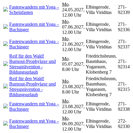
Mo.
Fastenwandern mit Yoga –
Elbingerode,
271-
24.05.2027,
Scheinfasten
Villa Viriditas
92339
12.00 Uhr
Mo.
Fastenwandern mit Yoga –
Elbingerode,
271-
07.06.2027,
Buchinger
Villa Viriditas
92336
12.00 Uhr
Mo.
Fastenwandern mit Yoga –
Elbingerode,
271-
21.06.2027,
Buchinger
Villa Viriditas
92337
12.00 Uhr
Reif für den Wald!
Friedrichsbrunn,
Mo.
Burnout-Prophylaxe und
Baumhaus,
271-
05.07.2027,
Stressprävention -
Yogaraum,
92314
8.00 Uhr
Bildungsurlaub
Klobenberg 7
Reif für den Wald!
Friedrichsbrunn,
Mo.
Burnout-Prophylaxe und
Baumhaus,
271-
23.08.2027,
Stressprävention -
Yogaraum,
92315
8.00 Uhr
Bildungsurlaub
Klobenberg 7
Mo.
Fastenwandern mit Yoga –
Elbingerode,
271-
23.08.2027,
Buchinger
Villa Viriditas
92338
12.00 Uhr
Mo.
Fastenwandern mit Yoga –
Elbingerode,
272-
06.09.2027,
Buchinger
Villa Viriditas
92330
12.00 Uhr