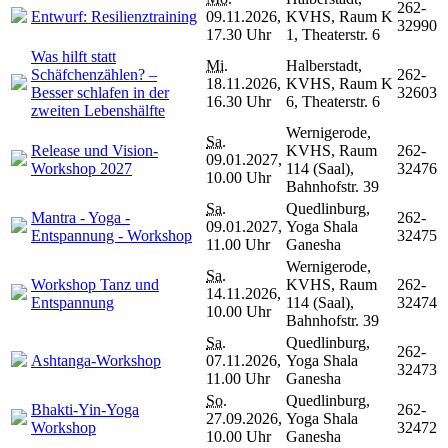
262-
Entwurf: Resilienztraining
09.11.2026,
KVHS, Raum K
32990
17.30 Uhr
1, Theaterstr. 6
Was hilft statt
Mi.
Halberstadt,
Schäfchenzählen? –
262-
18.11.2026,
KVHS, Raum K
Besser schlafen in der
32603
16.30 Uhr
6, Theaterstr. 6
zweiten Lebenshälfte
Wernigerode,
Sa.
Release und Vision-
KVHS, Raum
262-
09.01.2027,
Workshop 2027
114 (Saal),
32476
10.00 Uhr
Bahnhofstr. 39
Sa.
Quedlinburg,
Mantra - Yoga -
262-
09.01.2027,
Yoga Shala
Entspannung - Workshop
32475
11.00 Uhr
Ganesha
Wernigerode,
Sa.
Workshop Tanz und
KVHS, Raum
262-
14.11.2026,
Entspannung
114 (Saal),
32474
10.00 Uhr
Bahnhofstr. 39
Sa.
Quedlinburg,
262-
Ashtanga-Workshop
07.11.2026,
Yoga Shala
32473
11.00 Uhr
Ganesha
So.
Quedlinburg,
Bhakti-Yin-Yoga
262-
27.09.2026,
Yoga Shala
Workshop
32472
10.00 Uhr
Ganesha