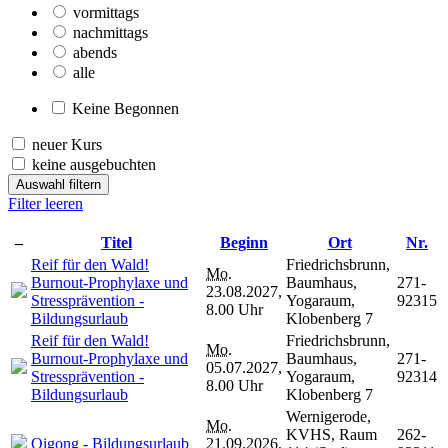
vormittags
nachmittags
abends
alle
Keine Begonnen
neuer Kurs
keine ausgebuchten
Auswahl filtern
Filter leeren
–
Titel
Beginn
Ort
Nr.
Reif für den Wald!
Friedrichsbrunn,
Mo.
Burnout-Prophylaxe und
Baumhaus,
271-
23.08.2027,
Stressprävention -
Yogaraum,
92315
8.00 Uhr
Bildungsurlaub
Klobenberg 7
Reif für den Wald!
Friedrichsbrunn,
Mo.
Burnout-Prophylaxe und
Baumhaus,
271-
05.07.2027,
Stressprävention -
Yogaraum,
92314
8.00 Uhr
Bildungsurlaub
Klobenberg 7
Wernigerode,
Mo.
KVHS, Raum
262-
Qigong - Bildungsurlaub
21.09.2026,