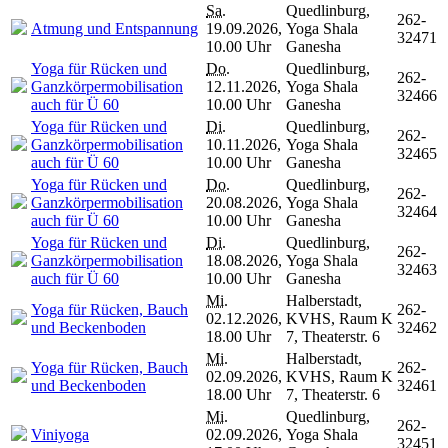
Sa.
Quedlinburg,
262-
Atmung und Entspannung
19.09.2026,
Yoga Shala
32471
10.00 Uhr
Ganesha
Yoga für Rücken und
Do.
Quedlinburg,
262-
Ganzkörpermobilisation
12.11.2026,
Yoga Shala
32466
auch für Ü 60
10.00 Uhr
Ganesha
Yoga für Rücken und
Di.
Quedlinburg,
262-
Ganzkörpermobilisation
10.11.2026,
Yoga Shala
32465
auch für Ü 60
10.00 Uhr
Ganesha
Yoga für Rücken und
Do.
Quedlinburg,
262-
Ganzkörpermobilisation
20.08.2026,
Yoga Shala
32464
auch für Ü 60
10.00 Uhr
Ganesha
Yoga für Rücken und
Di.
Quedlinburg,
262-
Ganzkörpermobilisation
18.08.2026,
Yoga Shala
32463
auch für Ü 60
10.00 Uhr
Ganesha
Mi.
Halberstadt,
Yoga für Rücken, Bauch
262-
02.12.2026,
KVHS, Raum K
und Beckenboden
32462
18.00 Uhr
7, Theaterstr. 6
Mi.
Halberstadt,
Yoga für Rücken, Bauch
262-
02.09.2026,
KVHS, Raum K
und Beckenboden
32461
18.00 Uhr
7, Theaterstr. 6
Mi.
Quedlinburg,
262-
Viniyoga
02.09.2026,
Yoga Shala
32451