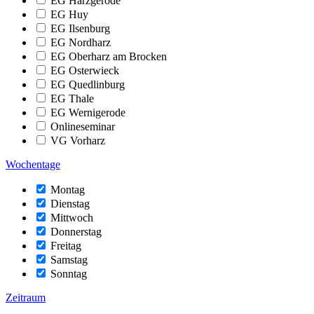
EG Harzgerode
EG Huy
EG Ilsenburg
EG Nordharz
EG Oberharz am Brocken
EG Osterwieck
EG Quedlinburg
EG Thale
EG Wernigerode
Onlineseminar
VG Vorharz
Wochentage
Montag
Dienstag
Mittwoch
Donnerstag
Freitag
Samstag
Sonntag
Zeitraum