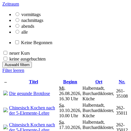
Zeitraum
vormittags
nachmittags
abends
alle
Keine Begonnen
neuer Kurs
keine ausgebuchten
Auswahl filtern
Filter leeren
–
Titel
Beginn
Ort
Nr.
Mi.
Halberstadt,
261-
Die gesunde Brotdose
26.08.2026,
Burchardikloster,
35108
16.30 Uhr
Küche
Sa.
Halberstadt,
Chinesisch Kochen nach
262-
10.10.2026,
Burchardikloster,
der 5-Elemente-Lehre
35011
10.00 Uhr
Küche
Sa.
Halberstadt,
Chinesisch Kochen nach
262-
17.10.2026,
Burchardikloster,
der 5-Elemente-Lehre
35012