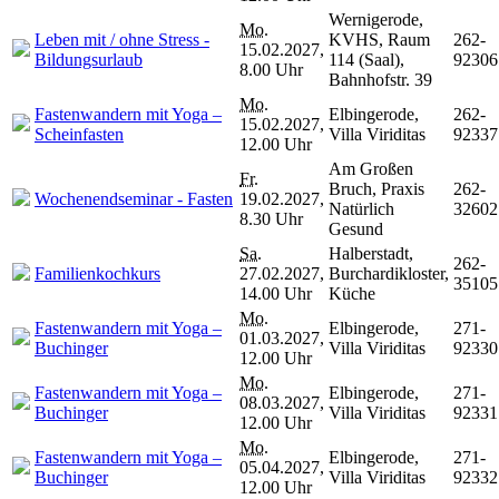
Wernigerode,
Mo.
Leben mit / ohne Stress -
KVHS, Raum
262-
15.02.2027,
Bildungsurlaub
114 (Saal),
92306
8.00 Uhr
Bahnhofstr. 39
Mo.
Fastenwandern mit Yoga –
Elbingerode,
262-
15.02.2027,
Scheinfasten
Villa Viriditas
92337
12.00 Uhr
Am Großen
Fr.
Bruch, Praxis
262-
Wochenendseminar - Fasten
19.02.2027,
Natürlich
32602
8.30 Uhr
Gesund
Sa.
Halberstadt,
262-
Familienkochkurs
27.02.2027,
Burchardikloster,
35105
14.00 Uhr
Küche
Mo.
Fastenwandern mit Yoga –
Elbingerode,
271-
01.03.2027,
Buchinger
Villa Viriditas
92330
12.00 Uhr
Mo.
Fastenwandern mit Yoga –
Elbingerode,
271-
08.03.2027,
Buchinger
Villa Viriditas
92331
12.00 Uhr
Mo.
Fastenwandern mit Yoga –
Elbingerode,
271-
05.04.2027,
Buchinger
Villa Viriditas
92332
12.00 Uhr