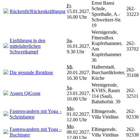
Ernst Bansi
Fr.
Schule,
262-
Rückenfit/Rückenkräftigung
15.01.2027,
Sporthalle, A.-
33223
16.00 Uhr
Schweitzer-Str.
19
Wernigerode,
FitnessBox
Einführung in den
Sa.
Kupferhammer,
262-
mittelalterlichen
16.01.2027,
Am
33702
Schwertkampf
9.30 Uhr
Kupferhammer
36
Mi.
Halberstadt,
262-
Die gesunde Brotdose
20.01.2027,
Burchardikloster,
35108
16.30 Uhr
Küche
Wernigerode,
Sa.
KVHS, Raum
262-
Augen QiGong
23.01.2027,
114 (Saal),
32511
10.00 Uhr
Bahnhofstr. 39
Mo.
Fastenwandern mit Yoga –
Elbingerode,
262-
01.02.2027,
Scheinfasten
Villa Viriditas
92336
12.00 Uhr
Mo.
Fastenwandern mit Yoga –
Elbingerode,
262-
08.02.2027,
Buchinger
Villa Viriditas
92338
12.00 Uhr