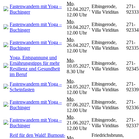
Mo.
Fastenwandern mit Yoga –
Elbingerode,
271-
12.04.2027,
Buchinger
Villa Viriditas
92333
12.00 Uhr
Mo.
Fastenwandern mit Yoga –
Elbingerode,
271-
19.04.2027,
Buchinger
Villa Viriditas
92334
12.00 Uhr
Mo.
Fastenwandern mit Yoga –
Elbingerode,
271-
26.04.2027,
Buchinger
Villa Viriditas
92335
12.00 Uhr
Yoga, Entspannung und
Mo.
Ernährungstipps für mehr
Elbingerode,
271-
10.05.2027,
Resilienz und Gesundheit
Villa Viriditas
92345
8.30 Uhr
im Beruf
Mo.
Fastenwandern mit Yoga –
Elbingerode,
271-
24.05.2027,
Scheinfasten
Villa Viriditas
92339
12.00 Uhr
Mo.
Fastenwandern mit Yoga –
Elbingerode,
271-
07.06.2027,
Buchinger
Villa Viriditas
92336
12.00 Uhr
Mo.
Fastenwandern mit Yoga –
Elbingerode,
271-
21.06.2027,
Buchinger
Villa Viriditas
92337
12.00 Uhr
Reif für den Wald! Burnout-
Friedrichsbrunn,
Mo.