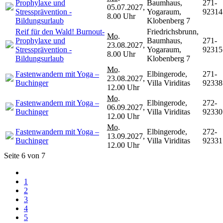
Prophylaxe und
Baumhaus,
271-
05.07.2027,
Stressprävention -
Yogaraum,
92314
8.00 Uhr
Bildungsurlaub
Klobenberg 7
Reif für den Wald! Burnout-
Friedrichsbrunn,
Mo.
Prophylaxe und
Baumhaus,
271-
23.08.2027,
Stressprävention -
Yogaraum,
92315
8.00 Uhr
Bildungsurlaub
Klobenberg 7
Mo.
Fastenwandern mit Yoga –
Elbingerode,
271-
23.08.2027,
Buchinger
Villa Viriditas
92338
12.00 Uhr
Mo.
Fastenwandern mit Yoga –
Elbingerode,
272-
06.09.2027,
Buchinger
Villa Viriditas
92330
12.00 Uhr
Mo.
Fastenwandern mit Yoga –
Elbingerode,
272-
13.09.2027,
Buchinger
Villa Viriditas
92331
12.00 Uhr
Seite 6 von 7
1
2
3
4
5