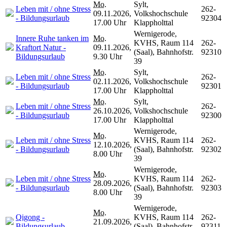
Mo.
Sylt,
Leben mit / ohne Stress
262-
09.11.2026,
Volkshochschule
- Bildungsurlaub
92304
17.00 Uhr
Klappholttal
Wernigerode,
Innere Ruhe tanken im
Mo.
KVHS, Raum 114
262-
Kraftort Natur -
09.11.2026,
(Saal), Bahnhofstr.
92310
Bildungsurlaub
9.30 Uhr
39
Mo.
Sylt,
Leben mit / ohne Stress
262-
02.11.2026,
Volkshochschule
- Bildungsurlaub
92301
17.00 Uhr
Klappholttal
Mo.
Sylt,
Leben mit / ohne Stress
262-
26.10.2026,
Volkshochschule
- Bildungsurlaub
92300
17.00 Uhr
Klappholttal
Wernigerode,
Mo.
Leben mit / ohne Stress
KVHS, Raum 114
262-
12.10.2026,
- Bildungsurlaub
(Saal), Bahnhofstr.
92302
8.00 Uhr
39
Wernigerode,
Mo.
Leben mit / ohne Stress
KVHS, Raum 114
262-
28.09.2026,
- Bildungsurlaub
(Saal), Bahnhofstr.
92303
8.00 Uhr
39
Wernigerode,
Mo.
Qigong -
KVHS, Raum 114
262-
21.09.2026,
Bildungsurlaub
(Saal), Bahnhofstr.
92311