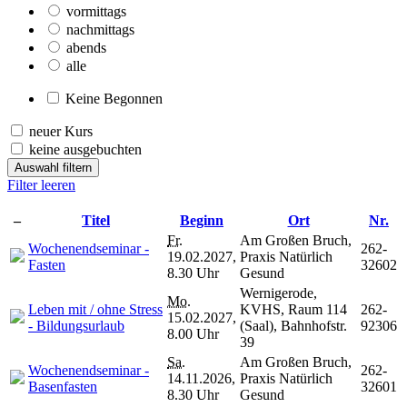
vormittags
nachmittags
abends
alle
Keine Begonnen
neuer Kurs
keine ausgebuchten
Auswahl filtern
Filter leeren
–
Titel
Beginn
Ort
Nr.
Fr.
Am Großen Bruch,
Wochenendseminar -
262-
19.02.2027,
Praxis Natürlich
Fasten
32602
8.30 Uhr
Gesund
Wernigerode,
Mo.
Leben mit / ohne Stress
KVHS, Raum 114
262-
15.02.2027,
- Bildungsurlaub
(Saal), Bahnhofstr.
92306
8.00 Uhr
39
Sa.
Am Großen Bruch,
Wochenendseminar -
262-
14.11.2026,
Praxis Natürlich
Basenfasten
32601
8.30 Uhr
Gesund