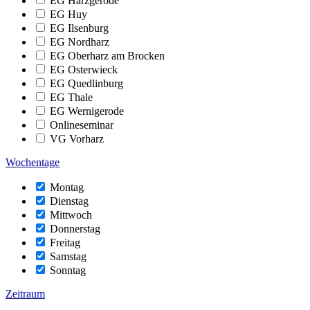
EG Harzgerode
EG Huy
EG Ilsenburg
EG Nordharz
EG Oberharz am Brocken
EG Osterwieck
EG Quedlinburg
EG Thale
EG Wernigerode
Onlineseminar
VG Vorharz
Wochentage
Montag
Dienstag
Mittwoch
Donnerstag
Freitag
Samstag
Sonntag
Zeitraum