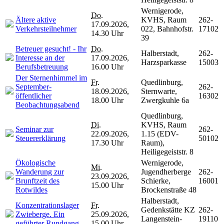
Wernigerode,
Do.
Ältere aktive
KVHS, Raum
262-
17.09.2026,
Verkehrsteilnehmer
022, Bahnhofstr.
17102
14.30 Uhr
39
Betreuer gesucht! - Ihr
Do.
Halberstadt,
262-
Interesse an der
17.09.2026,
Harzsparkasse
15003
Berufsbetreuung
16.00 Uhr
Der Sternenhimmel im
Fr.
Quedlinburg,
September-
262-
18.09.2026,
Sternwarte,
öffentlicher
16302
18.00 Uhr
Zwergkuhle 6a
Beobachtungsabend
Quedlinburg,
Di.
KVHS, Raum
Seminar zur
262-
22.09.2026,
1.15 (EDV-
Steuererklärung
50102
17.30 Uhr
Raum),
Heiligegeiststr. 8
Ökologische
Wernigerode,
Mi.
Wanderung zur
Jugendherberge
262-
23.09.2026,
Brunftzeit des
Schierke,
16001
15.00 Uhr
Rotwildes
Brockenstraße 48
Halberstadt,
Konzentrationslager
Fr.
Gedenkstätte KZ
262-
Zwieberge. Ein
25.09.2026,
Langenstein-
19110
geführter Rundgang
15.00 Uhr