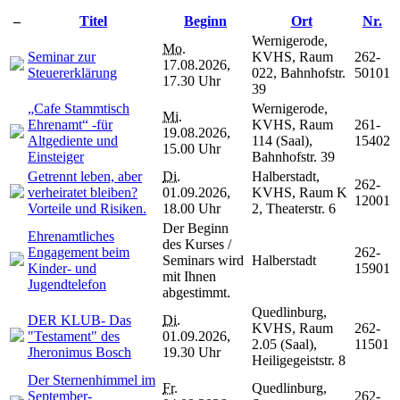
–
Titel
Beginn
Ort
Nr.
Wernigerode,
Mo.
Seminar zur
KVHS, Raum
262-
17.08.2026,
Steuererklärung
022, Bahnhofstr.
50101
17.30 Uhr
39
„Cafe Stammtisch
Wernigerode,
Mi.
Ehrenamt“ -für
KVHS, Raum
261-
19.08.2026,
Altgediente und
114 (Saal),
15402
15.00 Uhr
Einsteiger
Bahnhofstr. 39
Getrennt leben, aber
Di.
Halberstadt,
262-
verheiratet bleiben?
01.09.2026,
KVHS, Raum K
12001
Vorteile und Risiken.
18.00 Uhr
2, Theaterstr. 6
Der Beginn
Ehrenamtliches
des Kurses /
Engagement beim
262-
Seminars wird
Halberstadt
Kinder- und
15901
mit Ihnen
Jugendtelefon
abgestimmt.
Quedlinburg,
DER KLUB- Das
Di.
KVHS, Raum
262-
"Testament" des
01.09.2026,
2.05 (Saal),
11501
Jheronimus Bosch
19.30 Uhr
Heiligegeiststr. 8
Der Sternenhimmel im
Fr.
Quedlinburg,
September-
262-