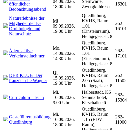
04.09.2026,
Sternwarte,
öffentlicher
16301
18.00 Uhr
Zwergkuhle 6a
Beobachtungsabend
Quedlinburg,
Naturerlebnisse der
Mi.
KVHS, Raum
Mitglieder der IG
262-
09.09.2026,
1.01
Ornithologie und
16101
19.00 Uhr
(Einsteinraum),
Naturschutz
Heiligegeiststr. 8
Quedlinburg,
Mo.
KVHS, Raum
Ältere aktive
262-
14.09.2026,
1.01
Verkehrsteilnehmer
17101
14.30 Uhr
(Einsteinraum),
Heiligegeiststr. 8
Quedlinburg,
Di.
DER KLUB- Der
KVHS, Raum
262-
15.09.2026,
französische Wagner
2.05 (Saal),
11502
19.30 Uhr
Heiligegeiststr. 8
Mi.
Halberstadt, K6
262-
Curriculum - Teil 5
16.09.2026,
Seminarhotel,
15304
9.00 Uhr
Kirschallee 6
Quedlinburg,
Mi.
KVHS, Raum
Gästeführerausbildung
262-
16.09.2026,
1.15 (EDV-
Quedlinburg
11000
18.00 Uhr
Raum),
Heiligegeiststr. 8