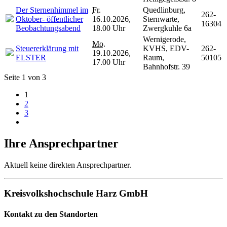
Der Sternenhimmel im
Fr.
Quedlinburg,
262-
Oktober- öffentlicher
16.10.2026,
Sternwarte,
16304
Beobachtungsabend
18.00 Uhr
Zwergkuhle 6a
Wernigerode,
Mo.
Steuererklärung mit
KVHS, EDV-
262-
19.10.2026,
ELSTER
Raum,
50105
17.00 Uhr
Bahnhofstr. 39
Seite 1 von 3
1
2
3
Ihre Ansprechpartner
Aktuell keine direkten Ansprechpartner.
Kreisvolkshochschule Harz GmbH
Kontakt zu den Standorten