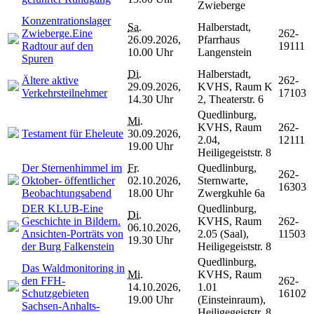
Zwieberge
Konzentrationslager
Sa.
Halberstadt,
Zwieberge.Eine
262-
26.09.2026,
Pfarrhaus
Radtour auf den
19111
10.00 Uhr
Langenstein
Spuren
Di.
Halberstadt,
Ältere aktive
262-
29.09.2026,
KVHS, Raum K
Verkehrsteilnehmer
17103
14.30 Uhr
2, Theaterstr. 6
Quedlinburg,
Mi.
KVHS, Raum
262-
Testament für Eheleute
30.09.2026,
2.04,
12111
19.00 Uhr
Heiligegeiststr. 8
Der Sternenhimmel im
Fr.
Quedlinburg,
262-
Oktober- öffentlicher
02.10.2026,
Sternwarte,
16303
Beobachtungsabend
18.00 Uhr
Zwergkuhle 6a
DER KLUB-Eine
Quedlinburg,
Di.
Geschichte in Bildern.
KVHS, Raum
262-
06.10.2026,
Ansichten-Porträts von
2.05 (Saal),
11503
19.30 Uhr
der Burg Falkenstein
Heiligegeiststr. 8
Quedlinburg,
Das Waldmonitoring in
Mi.
KVHS, Raum
den FFH-
262-
14.10.2026,
1.01
Schutzgebieten
16102
19.00 Uhr
(Einsteinraum),
Sachsen-Anhalts-
Heiligegeiststr. 8