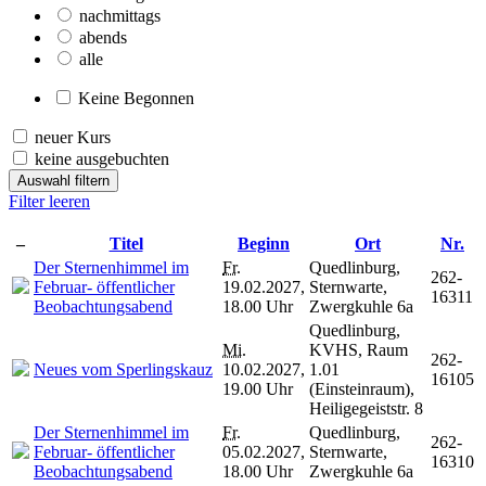
nachmittags
abends
alle
Keine Begonnen
neuer Kurs
keine ausgebuchten
Auswahl filtern
Filter leeren
–
Titel
Beginn
Ort
Nr.
Der Sternenhimmel im
Fr.
Quedlinburg,
262-
Februar- öffentlicher
19.02.2027,
Sternwarte,
16311
Beobachtungsabend
18.00 Uhr
Zwergkuhle 6a
Quedlinburg,
Mi.
KVHS, Raum
262-
Neues vom Sperlingskauz
10.02.2027,
1.01
16105
19.00 Uhr
(Einsteinraum),
Heiligegeiststr. 8
Der Sternenhimmel im
Fr.
Quedlinburg,
262-
Februar- öffentlicher
05.02.2027,
Sternwarte,
16310
Beobachtungsabend
18.00 Uhr
Zwergkuhle 6a