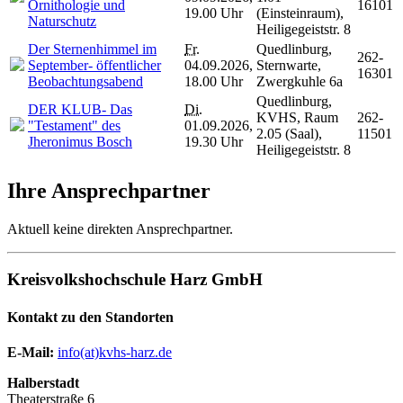
Ornithologie und
16101
19.00 Uhr
(Einsteinraum),
Naturschutz
Heiligegeiststr. 8
Der Sternenhimmel im
Fr.
Quedlinburg,
262-
September- öffentlicher
04.09.2026,
Sternwarte,
16301
Beobachtungsabend
18.00 Uhr
Zwergkuhle 6a
Quedlinburg,
DER KLUB- Das
Di.
KVHS, Raum
262-
"Testament" des
01.09.2026,
2.05 (Saal),
11501
Jheronimus Bosch
19.30 Uhr
Heiligegeiststr. 8
Ihre Ansprechpartner
Aktuell keine direkten Ansprechpartner.
Kreisvolkshochschule Harz GmbH
Kontakt zu den Standorten
E-Mail:
­
info(at)kvhs-harz.de
Halberstadt
Theaterstraße 6