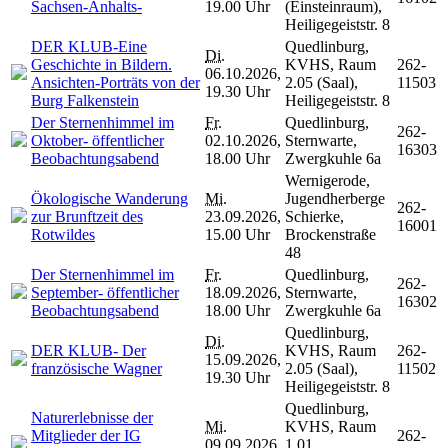
Sachsen-Anhalts-
19.00 Uhr
(Einsteinraum),
Heiligegeiststr. 8
DER KLUB-Eine
Quedlinburg,
Di.
Geschichte in Bildern.
KVHS, Raum
262-
06.10.2026,
Ansichten-Porträts von der
2.05 (Saal),
11503
19.30 Uhr
Burg Falkenstein
Heiligegeiststr. 8
Der Sternenhimmel im
Fr.
Quedlinburg,
262-
Oktober- öffentlicher
02.10.2026,
Sternwarte,
16303
Beobachtungsabend
18.00 Uhr
Zwergkuhle 6a
Wernigerode,
Ökologische Wanderung
Mi.
Jugendherberge
262-
zur Brunftzeit des
23.09.2026,
Schierke,
16001
Rotwildes
15.00 Uhr
Brockenstraße
48
Der Sternenhimmel im
Fr.
Quedlinburg,
262-
September- öffentlicher
18.09.2026,
Sternwarte,
16302
Beobachtungsabend
18.00 Uhr
Zwergkuhle 6a
Quedlinburg,
Di.
DER KLUB- Der
KVHS, Raum
262-
15.09.2026,
französische Wagner
2.05 (Saal),
11502
19.30 Uhr
Heiligegeiststr. 8
Quedlinburg,
Naturerlebnisse der
Mi.
KVHS, Raum
Mitglieder der IG
262-
09.09.2026,
1.01