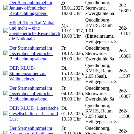
Der Sternenhimmel im
Fr.
Quedlinburg,
262-
Januar- öffentlicher
15.01.2027,
Sternwarte,
16309
Beobachtungsabend
18.00 Uhr
Zwergkuhle 6a
Quedlinburg,
Vögel, Tiger, Taj Mahal
Mi.
KVHS, Raum
und mehr – eine
262-
13.01.2027,
1.01
abenteuerliche Reise durch
16104
19.00 Uhr
(Einsteinraum),
die Nationalp
Heiligegeiststr. 8
Der Sternenhimmel im
Fr.
Quedlinburg,
262-
Dezember- öffentlicher
18.12.2026,
Sternwarte,
16308
Beobachtungsabend
18.00 Uhr
Zwergkuhle 6a
Quedlinburg,
DER KLUB-
Di.
KVHS, Raum
262-
Stimmenzauber zur
15.12.2026,
2.05 (Saal),
11507
Weihnachtszeit
19.30 Uhr
Heiligegeiststr. 8
Der Sternenhimmel im
Fr.
Quedlinburg,
262-
Dezember- öffentlicher
04.12.2026,
Sternwarte,
16307
Beobachtungsabend
18.00 Uhr
Zwergkuhle 6a
Quedlinburg,
DER KLUB- Literarische
Di.
KVHS, Raum
262-
Gesellschaften – Last und
01.12.2026,
2.05 (Saal),
11506
Lust
19.30 Uhr
Heiligegeiststr. 8
Der Sternenhimmel im
Fr.
Quedlinburg,
262-
November- öffentlicher
20.11.2026,
Sternwarte,