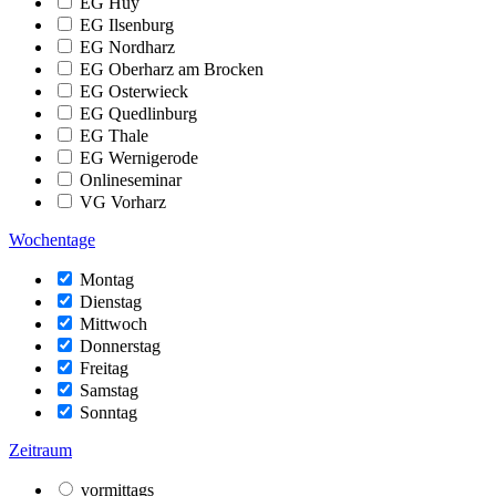
EG Huy
EG Ilsenburg
EG Nordharz
EG Oberharz am Brocken
EG Osterwieck
EG Quedlinburg
EG Thale
EG Wernigerode
Onlineseminar
VG Vorharz
Wochentage
Montag
Dienstag
Mittwoch
Donnerstag
Freitag
Samstag
Sonntag
Zeitraum
vormittags