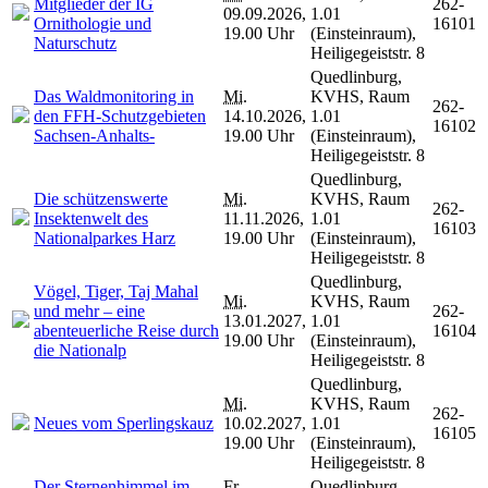
Mitglieder der IG
262-
09.09.2026,
1.01
Ornithologie und
16101
19.00 Uhr
(Einsteinraum),
Naturschutz
Heiligegeiststr. 8
Quedlinburg,
Das Waldmonitoring in
Mi.
KVHS, Raum
262-
den FFH-Schutzgebieten
14.10.2026,
1.01
16102
Sachsen-Anhalts-
19.00 Uhr
(Einsteinraum),
Heiligegeiststr. 8
Quedlinburg,
Die schützenswerte
Mi.
KVHS, Raum
262-
Insektenwelt des
11.11.2026,
1.01
16103
Nationalparkes Harz
19.00 Uhr
(Einsteinraum),
Heiligegeiststr. 8
Quedlinburg,
Vögel, Tiger, Taj Mahal
Mi.
KVHS, Raum
und mehr – eine
262-
13.01.2027,
1.01
abenteuerliche Reise durch
16104
19.00 Uhr
(Einsteinraum),
die Nationalp
Heiligegeiststr. 8
Quedlinburg,
Mi.
KVHS, Raum
262-
Neues vom Sperlingskauz
10.02.2027,
1.01
16105
19.00 Uhr
(Einsteinraum),
Heiligegeiststr. 8
Der Sternenhimmel im
Fr.
Quedlinburg,