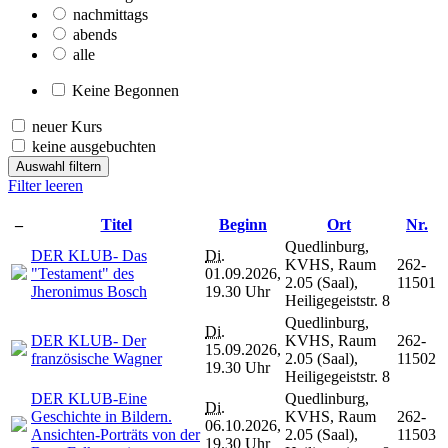
nachmittags
abends
alle
Keine Begonnen
neuer Kurs
keine ausgebuchten
Auswahl filtern
Filter leeren
–
Titel
Beginn
Ort
Nr.
Quedlinburg,
DER KLUB- Das
Di.
KVHS, Raum
262-
"Testament" des
01.09.2026,
2.05 (Saal),
11501
Jheronimus Bosch
19.30 Uhr
Heiligegeiststr. 8
Quedlinburg,
Di.
DER KLUB- Der
KVHS, Raum
262-
15.09.2026,
französische Wagner
2.05 (Saal),
11502
19.30 Uhr
Heiligegeiststr. 8
DER KLUB-Eine
Quedlinburg,
Di.
Geschichte in Bildern.
KVHS, Raum
262-
06.10.2026,
Ansichten-Porträts von der
2.05 (Saal),
11503
19.30 Uhr