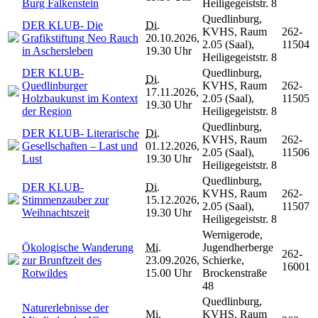
Burg Falkenstein
Heiligegeiststr. 8
Quedlinburg,
DER KLUB- Die
Di.
KVHS, Raum
262-
Grafikstiftung Neo Rauch
20.10.2026,
2.05 (Saal),
11504
in Aschersleben
19.30 Uhr
Heiligegeiststr. 8
DER KLUB-
Quedlinburg,
Di.
Quedlinburger
KVHS, Raum
262-
17.11.2026,
Holzbaukunst im Kontext
2.05 (Saal),
11505
19.30 Uhr
der Region
Heiligegeiststr. 8
Quedlinburg,
DER KLUB- Literarische
Di.
KVHS, Raum
262-
Gesellschaften – Last und
01.12.2026,
2.05 (Saal),
11506
Lust
19.30 Uhr
Heiligegeiststr. 8
Quedlinburg,
DER KLUB-
Di.
KVHS, Raum
262-
Stimmenzauber zur
15.12.2026,
2.05 (Saal),
11507
Weihnachtszeit
19.30 Uhr
Heiligegeiststr. 8
Wernigerode,
Ökologische Wanderung
Mi.
Jugendherberge
262-
zur Brunftzeit des
23.09.2026,
Schierke,
16001
Rotwildes
15.00 Uhr
Brockenstraße
48
Quedlinburg,
Naturerlebnisse der
Mi.
KVHS, Raum