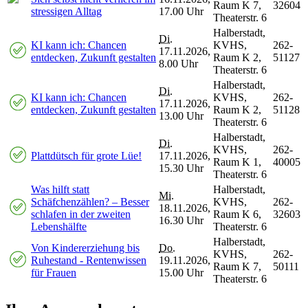
Raum K 7,
32604
stressigen Alltag
17.00 Uhr
Theaterstr. 6
Halberstadt,
Di.
KI kann ich: Chancen
KVHS,
262-
17.11.2026,
entdecken, Zukunft gestalten
Raum K 2,
51127
8.00 Uhr
Theaterstr. 6
Halberstadt,
Di.
KI kann ich: Chancen
KVHS,
262-
17.11.2026,
entdecken, Zukunft gestalten
Raum K 2,
51128
13.00 Uhr
Theaterstr. 6
Halberstadt,
Di.
KVHS,
262-
Plattdütsch für grote Lüe!
17.11.2026,
Raum K 1,
40005
15.30 Uhr
Theaterstr. 6
Was hilft statt
Halberstadt,
Mi.
Schäfchenzählen? – Besser
KVHS,
262-
18.11.2026,
schlafen in der zweiten
Raum K 6,
32603
16.30 Uhr
Lebenshälfte
Theaterstr. 6
Halberstadt,
Von Kindererziehung bis
Do.
KVHS,
262-
Ruhestand - Rentenwissen
19.11.2026,
Raum K 7,
50111
für Frauen
15.00 Uhr
Theaterstr. 6