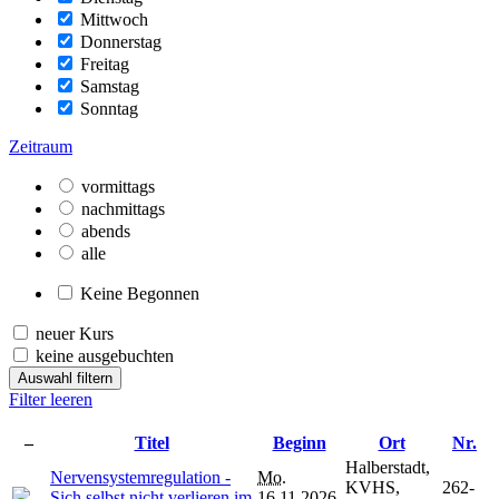
Mittwoch
Donnerstag
Freitag
Samstag
Sonntag
Zeitraum
vormittags
nachmittags
abends
alle
Keine Begonnen
neuer Kurs
keine ausgebuchten
Auswahl filtern
Filter leeren
–
Titel
Beginn
Ort
Nr.
Halberstadt,
Nervensystemregulation -
Mo.
KVHS,
262-
Sich selbst nicht verlieren im
16.11.2026,