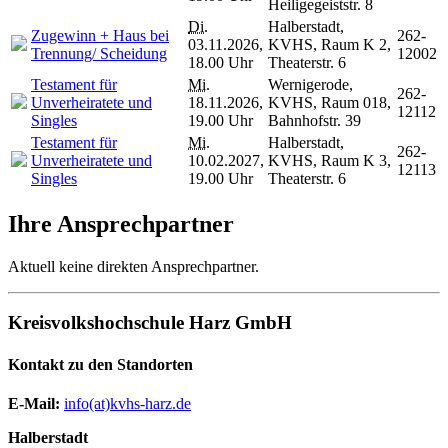
Heiligegeiststr. 8
Di.
Halberstadt,
Zugewinn + Haus bei
262-
03.11.2026,
KVHS, Raum K 2,
Trennung/ Scheidung
12002
18.00 Uhr
Theaterstr. 6
Testament für
Mi.
Wernigerode,
262-
Unverheiratete und
18.11.2026,
KVHS, Raum 018,
12112
Singles
19.00 Uhr
Bahnhofstr. 39
Testament für
Mi.
Halberstadt,
262-
Unverheiratete und
10.02.2027,
KVHS, Raum K 3,
12113
Singles
19.00 Uhr
Theaterstr. 6
Ihre Ansprechpartner
Aktuell keine direkten Ansprechpartner.
Kreisvolkshochschule Harz GmbH
Kontakt zu den Standorten
E-Mail:
­
info(at)kvhs-harz.de
Halberstadt