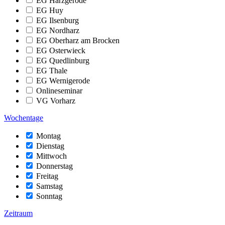
EG Harzgerode
EG Huy
EG Ilsenburg
EG Nordharz
EG Oberharz am Brocken
EG Osterwieck
EG Quedlinburg
EG Thale
EG Wernigerode
Onlineseminar
VG Vorharz
Wochentage
Montag
Dienstag
Mittwoch
Donnerstag
Freitag
Samstag
Sonntag
Zeitraum