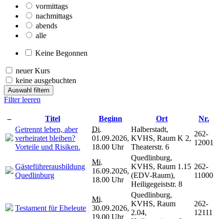
vormittags
nachmittags
abends
alle
Keine Begonnen
neuer Kurs
keine ausgebuchten
Auswahl filtern
Filter leeren
–
Titel
Beginn
Ort
Nr.
Getrennt leben, aber
Di.
Halberstadt,
262-
verheiratet bleiben?
01.09.2026,
KVHS, Raum K 2,
12001
Vorteile und Risiken.
18.00 Uhr
Theaterstr. 6
Quedlinburg,
Mi.
Gästeführerausbildung
KVHS, Raum 1.15
262-
16.09.2026,
Quedlinburg
(EDV-Raum),
11000
18.00 Uhr
Heiligegeiststr. 8
Quedlinburg,
Mi.
KVHS, Raum
262-
Testament für Eheleute
30.09.2026,
2.04,
12111
19.00 Uhr