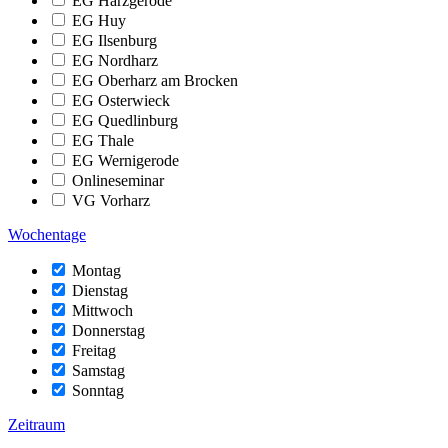
EG Harzgerode
EG Huy
EG Ilsenburg
EG Nordharz
EG Oberharz am Brocken
EG Osterwieck
EG Quedlinburg
EG Thale
EG Wernigerode
Onlineseminar
VG Vorharz
Wochentage
Montag
Dienstag
Mittwoch
Donnerstag
Freitag
Samstag
Sonntag
Zeitraum