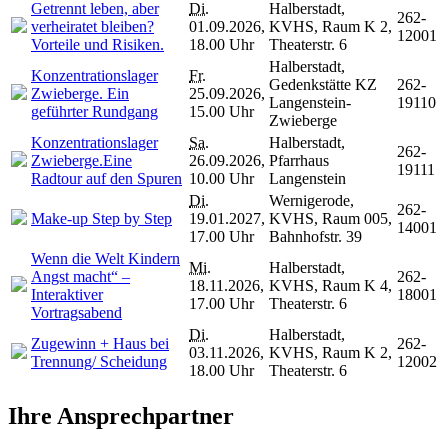
Getrennt leben, aber
Di.
Halberstadt,
262-
verheiratet bleiben?
01.09.2026,
KVHS, Raum K 2,
12001
Vorteile und Risiken.
18.00 Uhr
Theaterstr. 6
Halberstadt,
Konzentrationslager
Fr.
Gedenkstätte KZ
262-
Zwieberge. Ein
25.09.2026,
Langenstein-
19110
geführter Rundgang
15.00 Uhr
Zwieberge
Konzentrationslager
Sa.
Halberstadt,
262-
Zwieberge.Eine
26.09.2026,
Pfarrhaus
19111
Radtour auf den Spuren
10.00 Uhr
Langenstein
Di.
Wernigerode,
262-
Make-up Step by Step
19.01.2027,
KVHS, Raum 005,
14001
17.00 Uhr
Bahnhofstr. 39
Wenn die Welt Kindern
Mi.
Halberstadt,
Angst macht“ –
262-
18.11.2026,
KVHS, Raum K 4,
Interaktiver
18001
17.00 Uhr
Theaterstr. 6
Vortragsabend
Di.
Halberstadt,
Zugewinn + Haus bei
262-
03.11.2026,
KVHS, Raum K 2,
Trennung/ Scheidung
12002
18.00 Uhr
Theaterstr. 6
Ihre Ansprechpartner