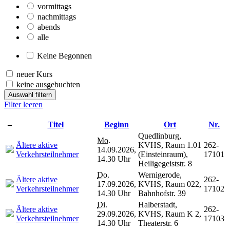
vormittags
nachmittags
abends
alle
Keine Begonnen
neuer Kurs
keine ausgebuchten
Auswahl filtern
Filter leeren
–
Titel
Beginn
Ort
Nr.
Quedlinburg,
Mo.
Ältere aktive
KVHS, Raum 1.01
262-
14.09.2026,
Verkehrsteilnehmer
(Einsteinraum),
17101
14.30 Uhr
Heiligegeiststr. 8
Do.
Wernigerode,
Ältere aktive
262-
17.09.2026,
KVHS, Raum 022,
Verkehrsteilnehmer
17102
14.30 Uhr
Bahnhofstr. 39
Di.
Halberstadt,
Ältere aktive
262-
29.09.2026,
KVHS, Raum K 2,
Verkehrsteilnehmer
17103
14.30 Uhr
Theaterstr. 6