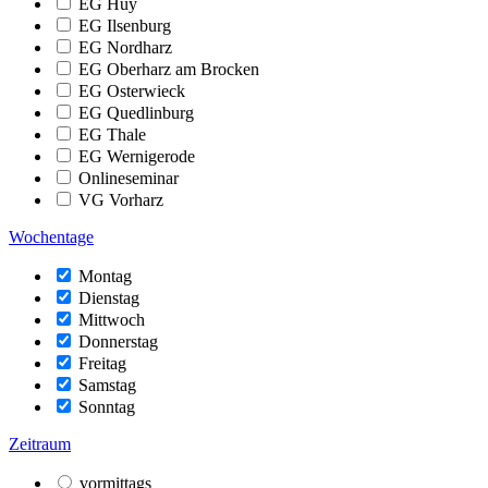
EG Huy
EG Ilsenburg
EG Nordharz
EG Oberharz am Brocken
EG Osterwieck
EG Quedlinburg
EG Thale
EG Wernigerode
Onlineseminar
VG Vorharz
Wochentage
Montag
Dienstag
Mittwoch
Donnerstag
Freitag
Samstag
Sonntag
Zeitraum
vormittags