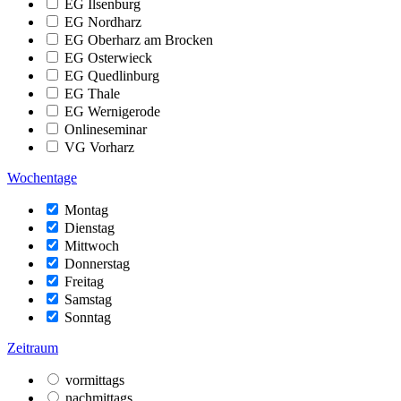
EG Ilsenburg
EG Nordharz
EG Oberharz am Brocken
EG Osterwieck
EG Quedlinburg
EG Thale
EG Wernigerode
Onlineseminar
VG Vorharz
Wochentage
Montag
Dienstag
Mittwoch
Donnerstag
Freitag
Samstag
Sonntag
Zeitraum
vormittags
nachmittags