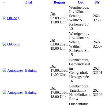
–
Titel
Beginn
Ort
Nr.
Wernigerode,
Liv-Ullmann-
Do.
Schule,
262-
QiGong
03.09.2026,
Walther-
32506
17.00 Uhr
Rathenau-Str.
15
Wernigerode,
Liv-Ullmann-
Do.
Schule,
262-
QiGong
03.09.2026,
Walther-
32507
19.00 Uhr
Rathenau-Str.
15
Blankenburg,
Gemeindesaal
Do.
im
262-
Autogenes Training
17.09.2026,
Georgenhof,
32101
11.00 Uhr
Herzogstraße
16
Blankenburg,
Do.
Tagesklinik
262-
Autogenes Training
17.09.2026,
Harzklinikum,
32102
18.00 Uhr
Roh 4
Quedlinburg,