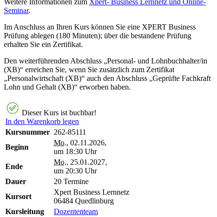
Weitere Informationen zum
Xpert- Business Lernnetz und Online-
Seminar
.
Im Anschluss an Ihren Kurs können Sie eine XPERT Business
Prüfung ablegen (180 Minuten); über die bestandene Prüfung
erhalten Sie ein Zertifikat.
Den weiterführenden Abschluss „Personal- und Lohnbuchhalter/in
(XB)“ erreichen Sie, wenn Sie zusätzlich zum Zertifikat
„Personalwirtschaft (XB)“ auch den Abschluss „Geprüfte Fachkraft
Lohn und Gehalt (XB)“ erworben haben.
Dieser Kurs ist buchbar!
In den Warenkorb legen
Kursnummer
262-85111
Mo.
, 02.11.2026,
Beginn
um 18:30 Uhr
Mo.
, 25.01.2027,
Ende
um 20:30 Uhr
Dauer
20 Termine
Xpert Business Lernnetz
Kursort
06484 Quedlinburg
Kursleitung
Dozententeam