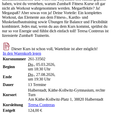
haben, wirst du verstehen, warum Zumba® Fitness Kurse oft gar
nicht als Workout wahrgenommen werden. Megaeffektiv? Ja!
Megaspaß? Aber sowas von ja! Deine Vorteile: Ein komplettes
Workout, das Elemente aus dem Fitness-, Kardio- und
Muskelaufbautraining sowie Übungen für Balance und Flexibilität
kombiniert. Jedes mal, wenn du aus dem Kurs kommst, sprühst du
nur so vor Energie und fühlst dich einfach toll! Teresa Contreras ist
lizensierte Zumba® Trainerin.
Dieser Kurs ist schon voll, Warteliste ist aber möglich!
In den Warenkorb legen
Kursnummer
261-33502
Do.
, 05.03.2026,
Beginn
um 18:30 Uhr
Do.
, 27.08.2026,
Ende
um 19:30 Uhr
Dauer
13 Termine
Halberstadt, Käthe-Kollwitz-Gymnasium, rechte
Kursort
Turn
Am Käthe-Kollwitz-Platz 1, 38820 Halberstadt
Kursleitung
Teresa Contreras
Entgelt
124,00 €