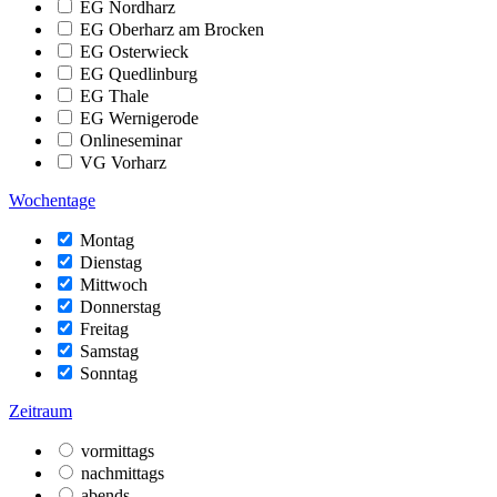
EG Nordharz
EG Oberharz am Brocken
EG Osterwieck
EG Quedlinburg
EG Thale
EG Wernigerode
Onlineseminar
VG Vorharz
Wochentage
Montag
Dienstag
Mittwoch
Donnerstag
Freitag
Samstag
Sonntag
Zeitraum
vormittags
nachmittags
abends