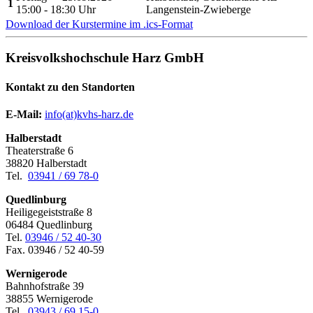
1
15:00 - 18:30 Uhr
Langenstein-Zwieberge
Download der Kurstermine im .ics-Format
Kreisvolkshochschule Harz GmbH
Kontakt zu den Standorten
E-Mail:
­
info(at)kvhs-harz.de
Halberstadt
Theaterstraße 6
38820 Halberstadt
Tel.
03941 / 69 78-0
Quedlinburg
Heiligegeiststraße 8
06484 Quedlinburg
Tel.
03946 / 52 40-30
Fax. 03946 / 52 40-59
Wernigerode
Bahnhofstraße 39
38855 Wernigerode
Tel.
03943 / 69 15-0