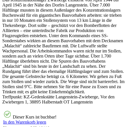
April 1945 in der Nähe des Dorfes Langenstein. Über 7.000
Häftlinge mussten in diesem Außenlager des Konzentrationslagers
Buchenwald für ein gigantisches Bauvorhaben arbeiten: sie trieben
in nur 10 Monaten ein Stollensystem von 13 km Länge in die
Thekenberge. Dort sollte – geschützt vor den Bomberflotten der
Alliierten – eine unterirdische Fabrik zur Produktion von
Flugzeugteilen entstehen. Unter dem Kommando eines SS-
Sonderstabes wirkten an diesem Bauvorhaben mit dem Decknamen
„Malachit“ zahlreiche Baufirmen mit. Die Luftwaffe stellte
Wachpersonal. Die Arbeitskommandos waren nicht nur im Stollen,
sondern auch an vielen Orten über Tage sichtbar. Über 1.700
Häftlinge überlebten nicht. Die Spuren des Bauvorhabens
„Malachit“ sind bis heute in der Landschaft zu sehen. Der
Rundgang führt über das ehemalige Häftlingslager und zum Stollen.
Die gesamte Gehstrecke beträgt ca. 6 Kilometer. Wir gehen zu Fuß
zum Stollen und wieder zurück. Die Wege sind nicht barrierefrei. Im
Stollen sind 9°C. Bitte nehmen Sie für eine Pause zu Essen und zu
Trinken mit; es gibt keine Einkehrmöglichkeit.
Treffpunkt: KZ-Gedenkstätte Langenstein-Zwieberge, Vor den
Zwiebergen 1, 38895 Halberstadt OT Langenstein
Dieser Kurs ist buchbar!
In den Warenkorb legen