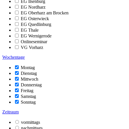
EG Ilsenburg
EG Nordharz
EG Oberharz am Brocken
EG Osterwieck
EG Quedlinburg
EG Thale
EG Wernigerode
Onlineseminar
VG Vorharz
Wochentage
Montag
Dienstag
Mittwoch
Donnerstag
Freitag
Samstag
Sonntag
Zeitraum
vormittags
nachmittags