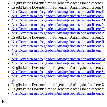
Es gibt keine Dozenten mit folgendem Anfangsbuchstaben:
I
Es gibt keine Dozenten mit folgendem Anfangsbuchstaben:
J
Nur Dozenten mit folgendem Anfangsbuchstaben auflisten:
K
Nur Dozenten mit folgendem Anfangsbuchstaben auflisten:
L
Nur Dozenten mit folgendem Anfangsbuchstaben auflisten:
M
Nur Dozenten mit folgendem Anfangsbuchstaben auflisten:
N
Nur Dozenten mit folgendem Anfangsbuchstaben auflisten:
O
Nur Dozenten mit folgendem Anfangsbuchstaben auflisten:
P
Es gibt keine Dozenten mit folgendem Anfangsbuchstaben:
Q
Nur Dozenten mit folgendem Anfangsbuchstaben auflisten:
R
Nur Dozenten mit folgendem Anfangsbuchstaben auflisten:
S
Nur Dozenten mit folgendem Anfangsbuchstaben auflisten:
Sch
Nur Dozenten mit folgendem Anfangsbuchstaben auflisten:
St
Nur Dozenten mit folgendem Anfangsbuchstaben auflisten:
T
Es gibt keine Dozenten mit folgendem Anfangsbuchstaben:
U
Nur Dozenten mit folgendem Anfangsbuchstaben auflisten:
V
Nur Dozenten mit folgendem Anfangsbuchstaben auflisten:
W
Es gibt keine Dozenten mit folgendem Anfangsbuchstaben:
X
Es gibt keine Dozenten mit folgendem Anfangsbuchstaben:
Y
Nur Dozenten mit folgendem Anfangsbuchstaben auflisten:
Z
F