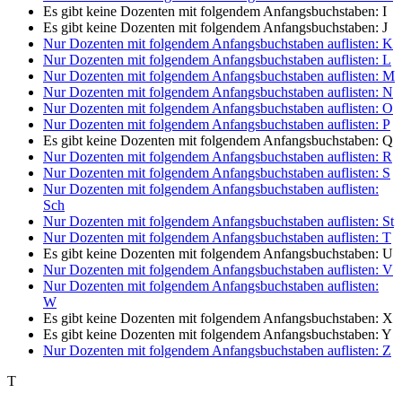
Es gibt keine Dozenten mit folgendem Anfangsbuchstaben:
I
Es gibt keine Dozenten mit folgendem Anfangsbuchstaben:
J
Nur Dozenten mit folgendem Anfangsbuchstaben auflisten:
K
Nur Dozenten mit folgendem Anfangsbuchstaben auflisten:
L
Nur Dozenten mit folgendem Anfangsbuchstaben auflisten:
M
Nur Dozenten mit folgendem Anfangsbuchstaben auflisten:
N
Nur Dozenten mit folgendem Anfangsbuchstaben auflisten:
O
Nur Dozenten mit folgendem Anfangsbuchstaben auflisten:
P
Es gibt keine Dozenten mit folgendem Anfangsbuchstaben:
Q
Nur Dozenten mit folgendem Anfangsbuchstaben auflisten:
R
Nur Dozenten mit folgendem Anfangsbuchstaben auflisten:
S
Nur Dozenten mit folgendem Anfangsbuchstaben auflisten:
Sch
Nur Dozenten mit folgendem Anfangsbuchstaben auflisten:
St
Nur Dozenten mit folgendem Anfangsbuchstaben auflisten:
T
Es gibt keine Dozenten mit folgendem Anfangsbuchstaben:
U
Nur Dozenten mit folgendem Anfangsbuchstaben auflisten:
V
Nur Dozenten mit folgendem Anfangsbuchstaben auflisten:
W
Es gibt keine Dozenten mit folgendem Anfangsbuchstaben:
X
Es gibt keine Dozenten mit folgendem Anfangsbuchstaben:
Y
Nur Dozenten mit folgendem Anfangsbuchstaben auflisten:
Z
T