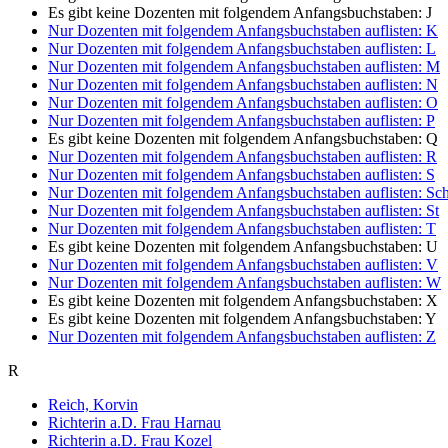
Es gibt keine Dozenten mit folgendem Anfangsbuchstaben:
J
Nur Dozenten mit folgendem Anfangsbuchstaben auflisten:
K
Nur Dozenten mit folgendem Anfangsbuchstaben auflisten:
L
Nur Dozenten mit folgendem Anfangsbuchstaben auflisten:
M
Nur Dozenten mit folgendem Anfangsbuchstaben auflisten:
N
Nur Dozenten mit folgendem Anfangsbuchstaben auflisten:
O
Nur Dozenten mit folgendem Anfangsbuchstaben auflisten:
P
Es gibt keine Dozenten mit folgendem Anfangsbuchstaben:
Q
Nur Dozenten mit folgendem Anfangsbuchstaben auflisten:
R
Nur Dozenten mit folgendem Anfangsbuchstaben auflisten:
S
Nur Dozenten mit folgendem Anfangsbuchstaben auflisten:
Sc
Nur Dozenten mit folgendem Anfangsbuchstaben auflisten:
St
Nur Dozenten mit folgendem Anfangsbuchstaben auflisten:
T
Es gibt keine Dozenten mit folgendem Anfangsbuchstaben:
U
Nur Dozenten mit folgendem Anfangsbuchstaben auflisten:
V
Nur Dozenten mit folgendem Anfangsbuchstaben auflisten:
W
Es gibt keine Dozenten mit folgendem Anfangsbuchstaben:
X
Es gibt keine Dozenten mit folgendem Anfangsbuchstaben:
Y
Nur Dozenten mit folgendem Anfangsbuchstaben auflisten:
Z
R
Reich, Korvin
Richterin a.D. Frau Harnau
Richterin a.D. Frau Kozel